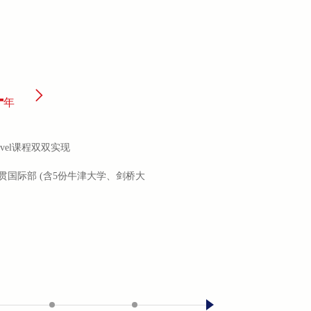
4
年
evel课程双双实现
贯国际部 (含5份牛津大学、剑桥大