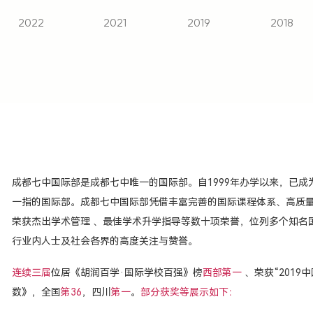
2022
2021
2019
2018
成都七中国际部是成都七中唯一的国际部。自1999年办学以来，已
一指的国际部。成都七中国际部凭借丰富完善的国际课程体系、高质
荣获杰出学术管理 、最佳学术升学指导等数十项荣誉，位列多个知名
行业内人士及社会各界的高度关注与赞誉。
连续三届
位居《胡润百学·国际学校百强》榜
西部第一
、荣获“201
数》，全国
第36
，四川
第一
。
部分获奖等展示如下：