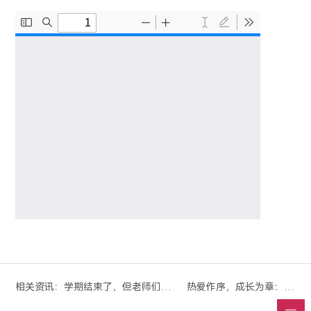
校园文创 封面图
鹰小七 设计稿及作者
鹰小七 公仔U盘
鹰小七 徽章
鹰小七 眼罩
未来可“7”纸带
未来可“7”镭射手提袋
未来可“7”倒计时100天台历
口罩
记事本
相关资讯：
三年规划，从今天开始：致2026级新生家庭的一封“成长邀请函”
学期结束了，但老师们的“课”还没有
热爱作序，成长为章：我们的社团“进化论”
多色记号笔