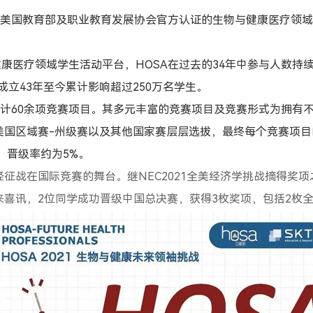
由美国教育部及职业教育发展协会官方认证的生物与健康医疗领
健康医疗领域学生活动平台，
HOSA
在过去的
34
年中参与人数持
成立
43
年至今累计影响超过
250
万名学生。
设计
60
余项竞赛项目。其多元丰富的竞赛项目及竞赛形式为拥有
美国区域赛
-
州级赛以及其他国家赛层层选拔，最终每个竞赛项目
，晋级率约为
5%
。
经征战在国际竞赛的舞台。继
NEC2021
全美经济学挑战摘得奖项
来喜讯，
2
位同学成功晋级中国总决赛，获得
3
枚奖项，包括
2
枚