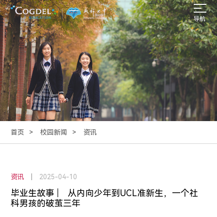
导航
首页
校园新闻
资讯
资讯
|
2025-04-10
毕业生故事 ︳ 从内向少年到UCL准新生，一个社
科男孩的破茧三年