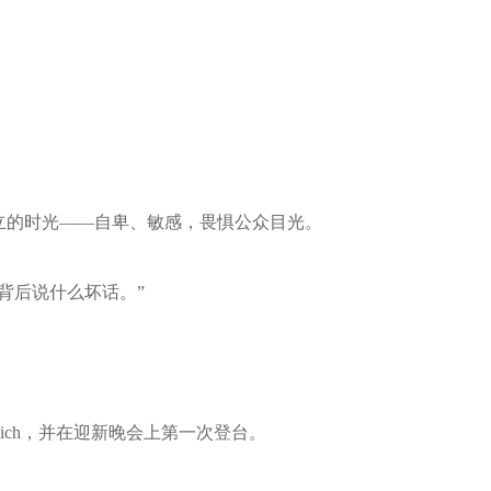
。
立的时光——自卑、敏感，畏惧公众目光。
背后说什么坏话。”
ndwich，并在迎新晚会上第一次登台。