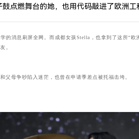
子鼓点燃舞台的她，也用代码敲进了欧洲工
的消息刷屏全网。而成都女孩Stella，也拿到了这所“欧
校友。
中和父母争吵陷入迷茫，也曾在申请季差点被托福击垮。
”
。